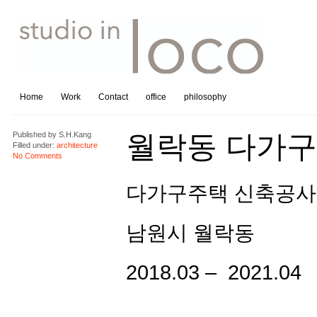
Home
Work
Contact
office
philosophy
월락동 다가
Published by
S.H.Kang
Filled under:
architecture
No Comments
다가구주택 신축공사
남원시 월락동
2018.03 – 2021.04