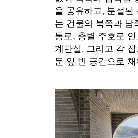
을 공유하고
,
분절된 
는 건물의 북쪽과 남
통로
,
층별 주호로 인
계단실
,
그리고 각 
문 앞 빈 공간으로 